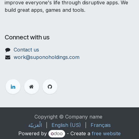
improve everyone's life through disruptive apps. We
build great apps, games and tools.
Connect with us
Contact us
work@suponoholdings.com
Copyright © Company name
الْعَرَبيّة
|
English (US)
|
Français
Powered by
- Create a
free website